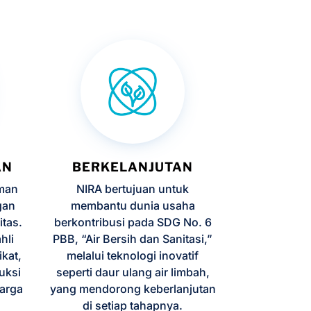
AN
BERKELANJUTAN
iman
NIRA bertujuan untuk
ngan
membantu dunia usaha
itas.
berkontribusi pada SDG No. 6
hli
PBB, “Air Bersih dan Sanitasi,”
kat,
melalui teknologi inovatif
uksi
seperti daur ulang air limbah,
harga
yang mendorong keberlanjutan
di setiap tahapnya.