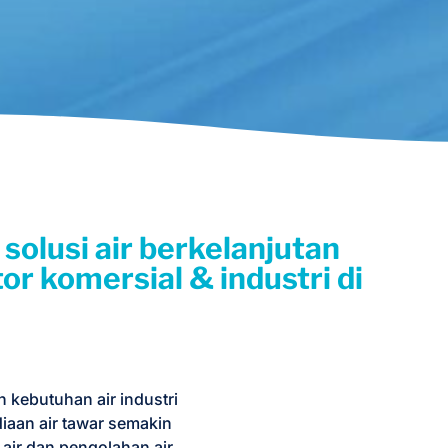
solusi air berkelanjutan
r komersial & industri di
n kebutuhan air industri
aan air tawar semakin
air dan pengolahan air