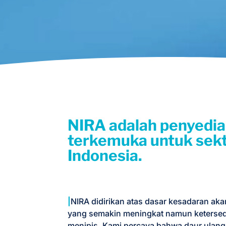
NIRA adalah penyedia 
terkemuka untuk sekto
Indonesia.
|
NIRA didirikan atas dasar kesadaran aka
yang semakin meningkat namun ketersedi
menipis. Kami percaya bahwa daur ulang 